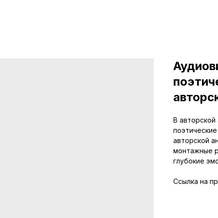
Аудиов
поэтич
авторс
В авторской 
поэтические
авторской а
монтажные р
глубокие эм
Ссылка на п