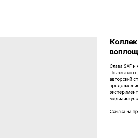
Коллек
вопло
Слава SAF и
Показывают,
авторский ст
продолжением
эксперимент
медиаискусс
Ссылка на п