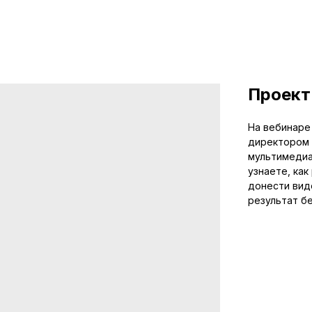
Проект
На вебинаре
директором 
мультимедиа
узнаете, ка
донести вид
результат б