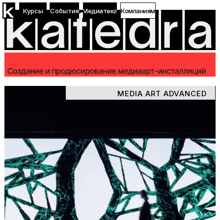
Курсы
События
Медиатека
Компаниям
MEDIA ART ADVANCED