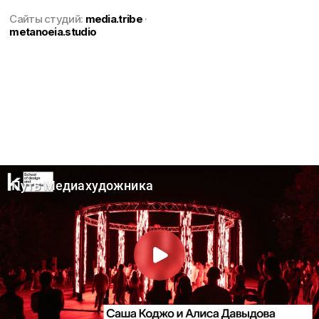
Сайты студий:
media.tribe
·
metanoeia.studio