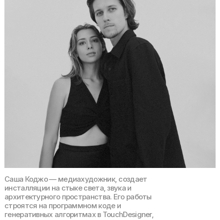
Саша Коджо — медиахудожник, создает
инсталляции на стыке света, звука и
архитектурного пространства. Его работы
строятся на программном коде и
генеративных алгоритмах в TouchDesigner,