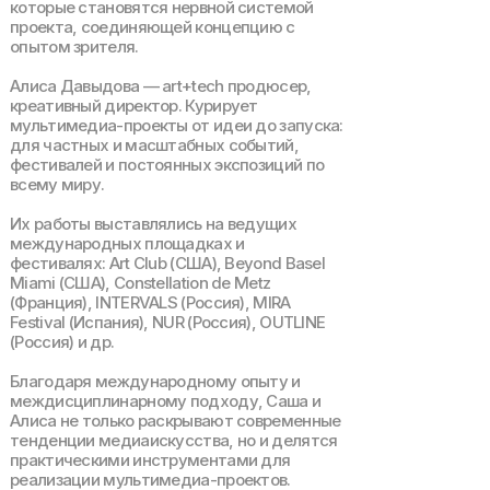
которые становятся нервной системой
проекта, соединяющей концепцию с
опытом зрителя.
Алиса Давыдова — art+tech продюсер,
креативный директор. Курирует
мультимедиа-проекты от идеи до запуска:
для частных и масштабных событий,
фестивалей и постоянных экспозиций по
всему миру.
Их работы выставлялись на ведущих
международных площадках и
фестивалях: Art Club (США), Beyond Basel
Miami (США), Constellation de Metz
(Франция), INTERVALS (Россия), MIRA
Festival (Испания), NUR (Россия), OUTLINE
(Россия) и др.
Благодаря международному опыту и
междисциплинарному подходу, Саша и
Алиса не только раскрывают современные
тенденции медиаискусства, но и делятся
практическими инструментами для
реализации мультимедиа-проектов.