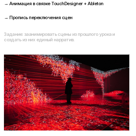
→ Анимация в связке TouchDesigner + Ableton
→ Пропись переключения сцен
Задание: заанимировать сцены из прошлого урока и
создать из них единый нарратив.