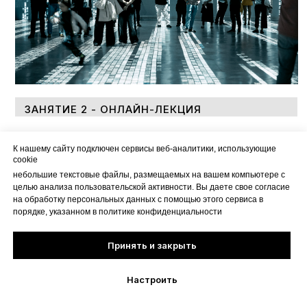
ЗАНЯТИЕ 2 - ОНЛАЙН-ЛЕКЦИЯ
Пусконаладочные работы
К нашему сайту подключен сервисы веб-аналитики, использующие
сооkіе
небольшие текстовые файлы, размещаемых на вашем компьютере с
целью анализа пользовательской активности. Вы даете свое согласие
на обработку персональных данных с помощью этого сервиса в
→ Важные детали запуска проекта на реальной локации
порядке, указанном в
политике конфиденциальности
→ Частые ошибки и способы их решения
Принять и закрыть
→ Как проходит процесс пусконаладки
Настроить
Задание: тест с реальными ситуациями на площадке —