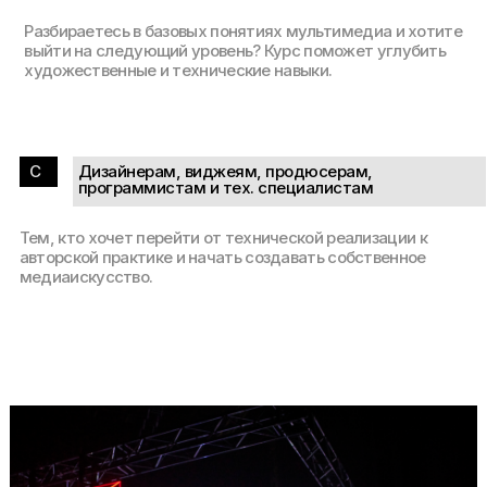
Разбираетесь в базовых понятиях мультимедиа и хотите
выйти на следующий уровень? Курс поможет углубить
художественные и технические навыки.
C
Дизайнерам, виджеям, продюсерам,
программистам и тех. специалистам
Тем, кто хочет перейти от технической реализации к
авторской практике и начать создавать собственное
медиаискусство.