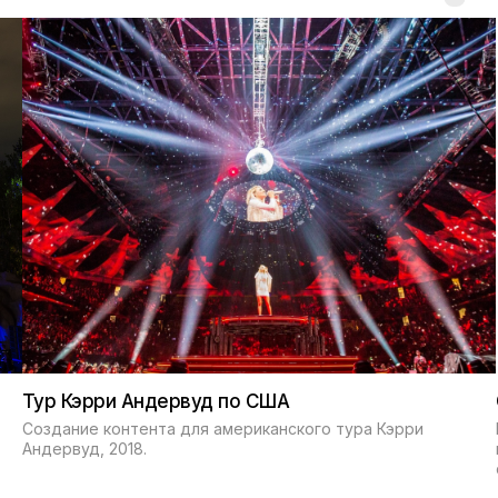
Тур Кэрри Андервуд по США
C
Создание контента для американского тура Кэрри
Ин
Андервуд, 2018.
ко
са